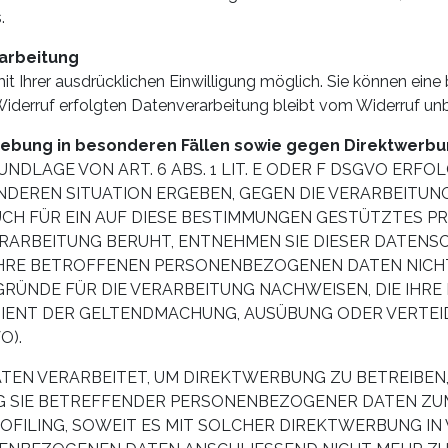
.
rarbeitung
 Ihrer ausdrücklichen Einwilligung möglich. Sie können eine be
Widerruf erfolgten Datenverarbeitung bleibt vom Widerruf unb
bung in besonderen Fällen sowie gegen Direktwerbun
LAGE VON ART. 6 ABS. 1 LIT. E ODER F DSGVO ERFOLG
SONDEREN SITUATION ERGEBEN, GEGEN DIE VERARBEIT
CH FÜR EIN AUF DIESE BESTIMMUNGEN GESTÜTZTES PRO
RARBEITUNG BERUHT, ENTNEHMEN SIE DIESER DATENS
HRE BETROFFENEN PERSONENBEZOGENEN DATEN NICHT M
NDE FÜR DIE VERARBEITUNG NACHWEISEN, DIE IHRE I
DIENT DER GELTENDMACHUNG, AUSÜBUNG ODER VERTE
O).
N VERARBEITET, UM DIREKTWERBUNG ZU BETREIBEN, S
NG SIE BETREFFENDER PERSONENBEZOGENER DATEN Z
PROFILING, SOWEIT ES MIT SOLCHER DIREKTWERBUNG IN