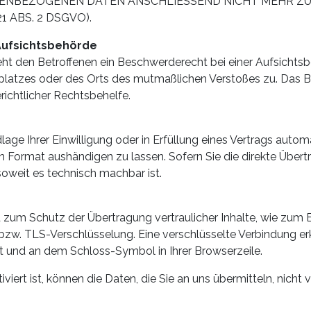
NENBEZOGENEN DATEN ANSCHLIESSEND NICHT MEHR Z
 ABS. 2 DSGVO).
Aufsichts­behörde
t den Betroffenen ein Beschwerderecht bei einer Aufsichtsb
itsplatzes oder des Orts des mutmaßlichen Verstoßes zu. Da
richtlicher Rechtsbehelfe.
age Ihrer Einwilligung oder in Erfüllung eines Vertrags automa
n Format aushändigen zu lassen. Sofern Sie die direkte Über
 soweit es technisch machbar ist.
 zum Schutz der Übertragung vertraulicher Inhalte, wie zum B
 bzw. TLS-Verschlüsselung. Eine verschlüsselte Verbindung er
lt und an dem Schloss-Symbol in Ihrer Browserzeile.
ert ist, können die Daten, die Sie an uns übermitteln, nicht