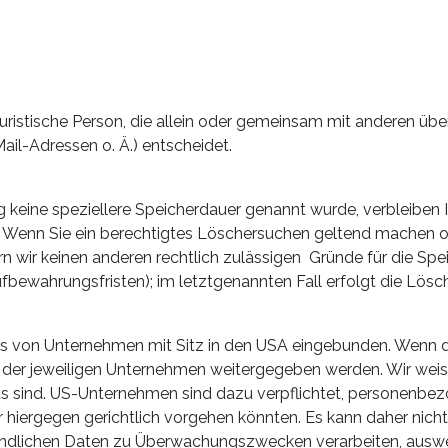
r juristische Person, die allein oder gemeinsam mit anderen ü
il-Adressen o. Ä.) entscheidet.
g keine speziellere Speicherdauer genannt wurde, verbleiben
t. Wenn Sie ein berechtigtes Löschersuchen geltend machen o
ern wir keinen anderen rechtlich zulässigen Gründe für die 
ufbewahrungsfristen); im letztgenannten Fall erfolgt die Lösc
s von Unternehmen mit Sitz in den USA eingebunden. Wenn die
er jeweiligen Unternehmen weitergegeben werden. Wir weisen 
ts sind. US-Unternehmen sind dazu verpflichtet, personenbe
r hiergegen gerichtlich vorgehen könnten. Es kann daher ni
findlichen Daten zu Überwachungszwecken verarbeiten, auswe